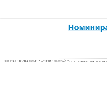
Номинир
2013-2023 © READ & TRAVEL™ и "ЧЕТИ И ПЪТУВАЙ"™ са регистрирани търговски марки 