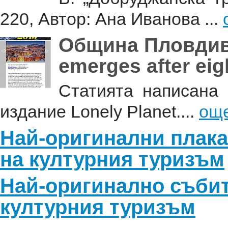
220, Автор: Ана Иванова ...
Община Пловдив
emerges after eig
Статията написана 
издание Lonely Planet....
ощ
Най-оригинални плака
на културния туризъм
Най-оригинално събит
културния туризъм