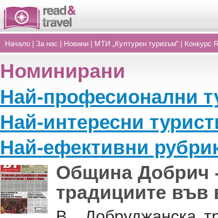
Начало
|
За нас
|
Новини
|
МТИ „Културен туризъм”
|
Конкурс 
Номинирани
Най-професионални т
Най-интересни турист
Най-ефективни рубри
Община Добрич -
традициите във
В. „Добруджанска тр