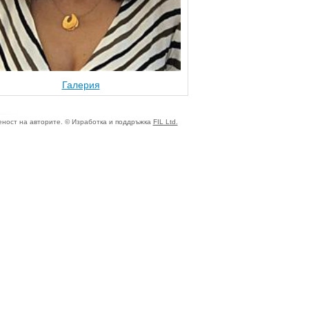
Галерия
ност на авторите. © Изработка и поддръжка
FIL Ltd.