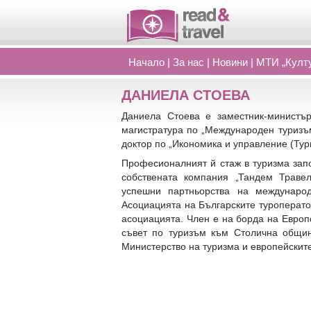
Начало
|
За нас
|
Новини
|
МТИ „Култу
ДАНИЕЛА СТОЕВА
Даниела Стоева е заместник-министъ
магистратура по „Международен туризъ
доктор по „Икономика и управление (Тур
Професионалният й стаж в туризма започ
собствената компания „Тандем Траве
успешни партньорства на междунаро
Асоциацията на Българските туроперато
асоциацията. Член е на борда на Европ
съвет по туризъм към Столична общин
Министерство на туризма и европейските