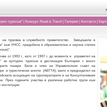
рен туризъм”
|
Конкурс Read
&
Travel
|
Галерия
|
Контакти
|
Карт
р на туризма в служебното правителство. Завършила е
м” към УНСС, придобила e образователна и научна степен
изъм)”.
ва от 1993 г., като от 1997 г. до момента е управител на
л“ за културен туризъм в дестинация България с много
дните пазари. Била е член на Управителния съвет на
ри и туристически агенти (АБТТА), както и председател на
ейската асоциация на туроператорите и на Консултативния
а. През годините участва в различни работни групи към
 институции.