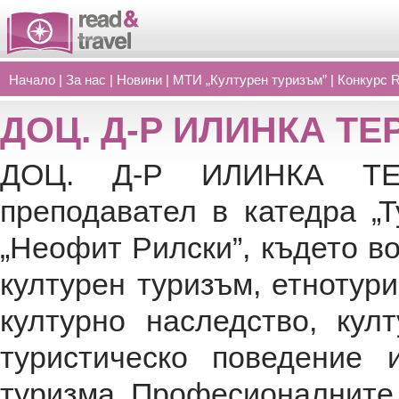
Начало
|
За нас
|
Новини
|
МТИ „Културен туризъм”
|
Конкурс 
ДОЦ. Д-Р ИЛИНКА Т
ДОЦ. Д-Р ИЛИНКА ТЕ
преподавател в катедра „
„Неофит Рилски”, където во
културен туризъм, етнотури
културно наследство, кул
туристическо поведение 
туризма. Професионалните 