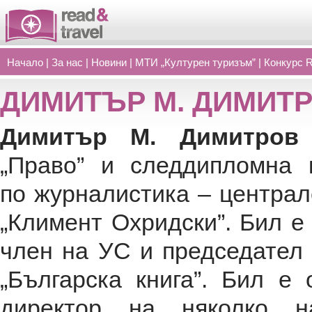
Начало
|
За нас
|
Новини
|
МТИ „Културен туризъм”
|
Конкурс 
ДИМИТЪР М. ДИМИТ
Димитър М. Димитро
„Право” и следдипломна 
по журналистика – централ
„Климент Охридски”. Бил е
член на УС и председател
„Българска книга”. Бил е 
директор на няколко н