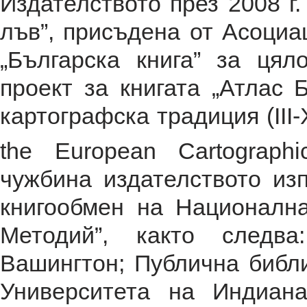
Издателството през 2008 г.
лъв”, присъдена от Асоциа
„Българска книга” за цял
проект за книгата „Атлас 
картографска традиция (III-X
the European Cartographic
чужбина издателството из
книгообмен на Национална
Методий”, както следв
Вашингтон; Публична библ
Университета на Индиан