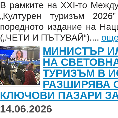
В рамките на XXI-то Межд
„Културен туризъм 2026
поредното издание на На
(„ЧЕТИ И ПЪТУВАЙ“)....
ощ
МИНИСТЪР И
НА СВЕТОВН
ТУРИЗЪМ В И
РАЗШИРЯВА 
КЛЮЧОВИ ПАЗАРИ ЗА
14.06.2026