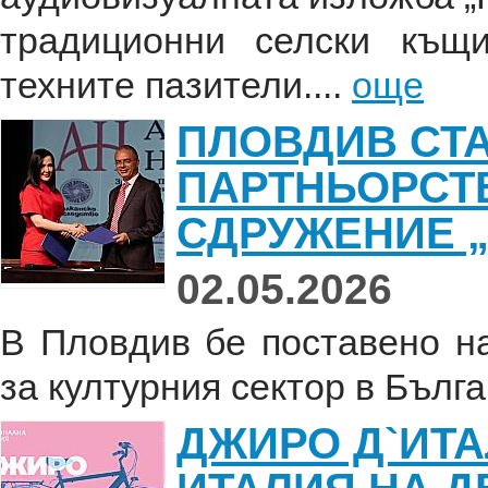
традиционни селски къщ
техните пазители....
още
ПЛОВДИВ СТ
ПАРТНЬОРСТ
СДРУЖЕНИЕ 
02.05.2026
В Пловдив бе поставено н
за културния сектор в Бълга
ДЖИРО Д`ИТА