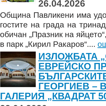
26.04.2026
Община Павликени има удо
гостите на града на трина
обичан „Празник на яйцето“,
в парк „Кирил Ракаров“....
о
ИЗЛОЖБАТА „
EВРЕЙСКО П
БЪЛГАРСКИТЕ
ГЕОРГИЕВ – 
ГАЛЕРИЯ „КВАДРАТ 5