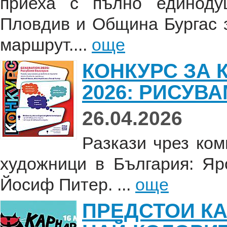
приеха с пълно единоду
Пловдив и Община Бургас 
маршрут....
още
КОНКУРС ЗА 
2026: РИСУВ
26.04.2026
Разкази чрез ком
художници в България: Я
Йосиф Питер. ...
още
ПРЕДСТОИ КА