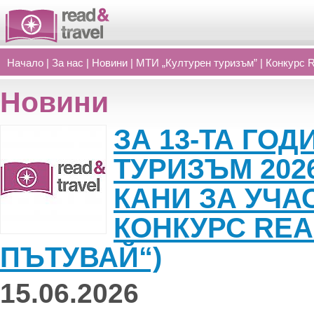
Начало
|
За нас
|
Новини
|
МТИ „Културен туризъм”
|
Конкурс 
Новини
ЗА 13-ТА ГОД
ТУРИЗЪМ 202
КАНИ ЗА УЧА
КОНКУРС READ
ПЪТУВАЙ“)
15.06.2026