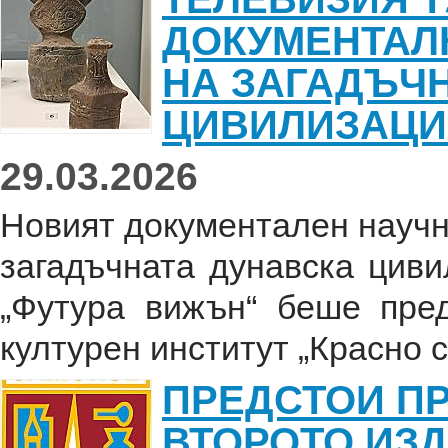
ДОКУМЕНТАЛ
НА ЗАГАДЪЧ
ЦИВИЛИЗАЦИ
29.03.2026
Новият документален научн
загадъчната дунавска циви
„Футура вижън“ беше пре
културен институт „Красно с
ПРЕДСТОИ П
ВТОРОТО ИЗД