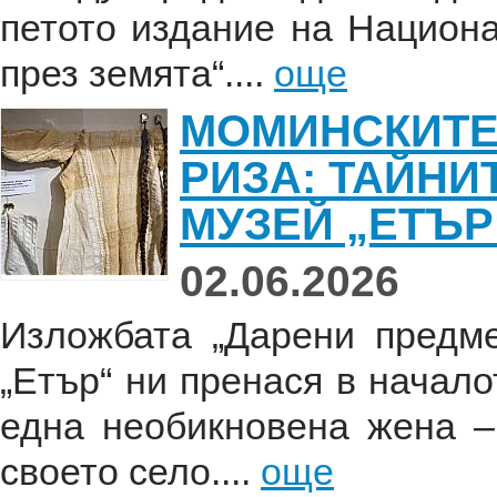
петото издание на Национ
през земята“....
още
МОМИНСКИТЕ
РИЗА: ТАЙНИ
МУЗЕЙ „ЕТЪР
02.06.2026
Изложбата „Дарени предм
„Етър“ ни пренася в начало
една необикновена жена –
своето село....
още