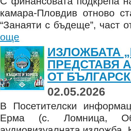
С финансовата подкрепа н
камара-Пловдив отново ст
“Занаяти с бъдеще”, част от
още
ИЗЛОЖБАТА „
ПРЕДСТАВЯ 
ОТ БЪЛГАРСК
02.05.2026
В Посетителски информац
Ерма (с. Ломница, О
аудиовизуалната изложба „К