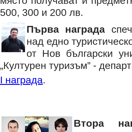
място получават и предмет
500, 300 и 200 лв.
Първа награда
спе
над едно туристическо
от Нов български ун
„Културен туризъм” - депар
I награда
.
Втора н