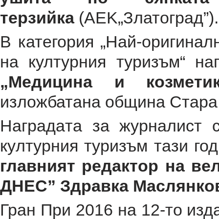
терзийка
(AEK„Златоград”).
В категория „Най-оригинал
на културния туризъм“ на
„Медицина и козмети
изложбатана община Стара 
Нaгpaдaтa зa жypнaлиcт 
кyлтypния тypизъм тази г
глaвният peдaктop нa ве
ДНЕС” Здpaвкa Мacлянкo
Гран При 2016 на 12-то из