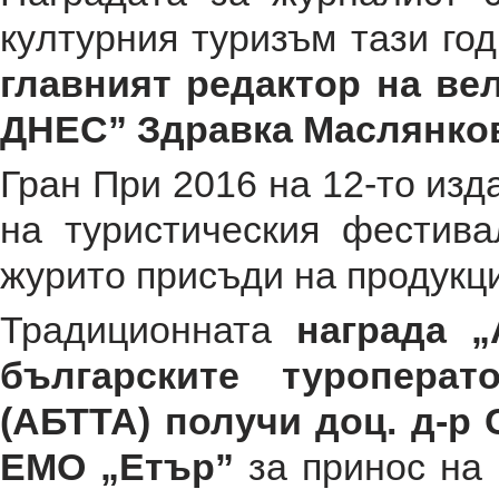
кyлтypния тypизъм тази г
глaвният peдaктop нa ве
ДНЕС” Здpaвкa Мacлянкo
Гран При 2016 на 12-то из
на туристическия фестива
журито присъди на продукци
Традиционната
награда 
българските туроперат
(АБТТА) получи доц. д-р
ЕМО „Етър”
за принос на 