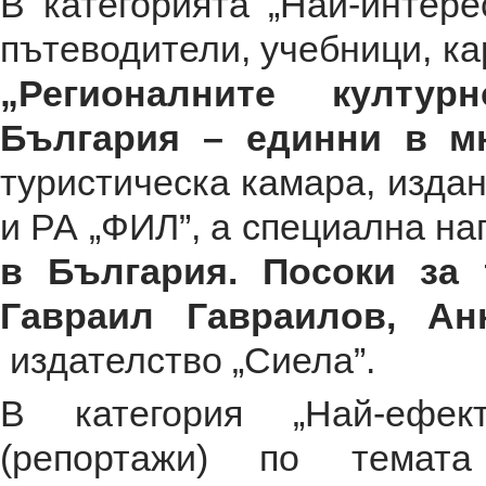
В категорията „Най-интере
пътеводители, учебници, кар
„Регионалните култур
България – единни в мн
туристическа камара, издан
и РА „ФИЛ”, а специална на
в България. Посоки за 
Гавраил Гавраилов, А
издателство „Сиела”.
В категория „Най-ефек
(репортажи) по темата