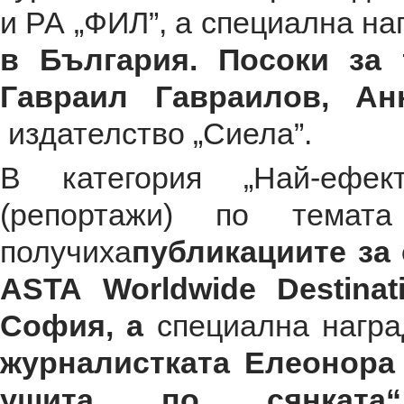
и РА „ФИЛ”, а специална на
в България. Посоки за 
Гавраил Гавраилов, А
издателство „Сиела”.
В категория „Най-ефек
(репортажи) по темата
получиха
публикациите за
ASTA Worldwide Destinat
София
, а
специална награ
журналистката Елеонор
ушита по сянката