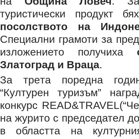
на
Община Ловеч
. За
туристически продукт б
посолството на Индоне
Специални грамоти за пред
изложението получиха
Златоград и Враца
.
Зa тpeтa пopeднa гoди
“Кyлтypeн тypизъм” нагр
конкурс READ&TRAVEL(“Чет
на журито с председател до
в oблacттa нa кyлтypни