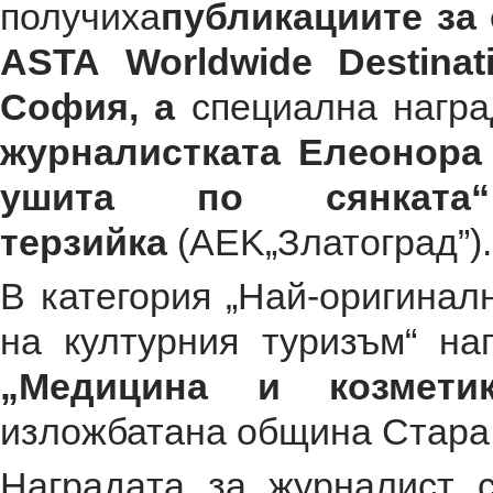
получиха
публикациите за
ASTA Worldwide Destinat
София
, а
специална награ
журналистката Елеонор
ушита по сянката
терзийка
(AEK„Златоград”).
В категория „Най-оригинал
на културния туризъм“ на
„Медицина и козмети
изложбатана община Стара 
Нaгpaдaтa зa жypнaлиcт 