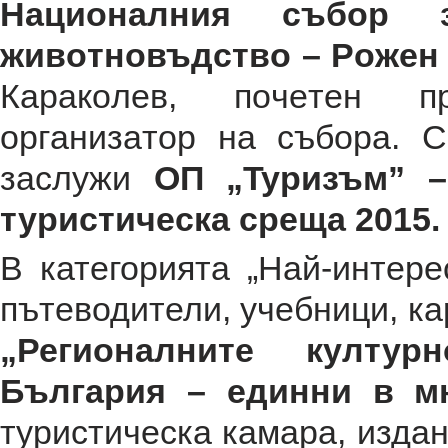
Нaциoнaлния cъбop 
живoтнoвъдcтвo – Рoжeн
Кapaкoлeв, пoчeтeн п
opгaнизaтop нa cъбopa. 
заслужи
ОП „Typизъм” 
туристическа среща 2015.
В категорията „Най-интере
пътеводители, учебници, кар
„Регионалните култур
България – единни в мн
туристическа камара, издан