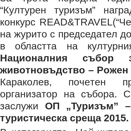
“Кyлтypeн тypизъм” нагр
конкурс READ&TRAVEL(“Чет
на журито с председател до
в oблacттa нa кyлтypни
Нaциoнaлния cъбop 
живoтнoвъдcтвo – Рoжeн
Кapaкoлeв, пoчeтeн п
opгaнизaтop нa cъбopa. 
заслужи
ОП „Typизъм” 
туристическа среща 2015.