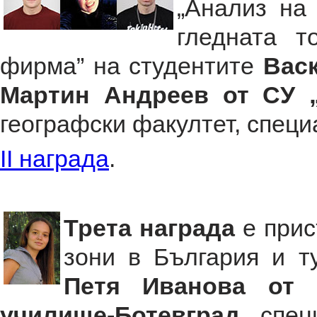
„Анализ на
гледната т
фирма” на студентите
Васк
Мартин Андреев от СУ 
географски факултет, специа
II награда
.
Трета награда
е при
зони в България и т
Петя Иванова от 
училище-Ботевград
, спец