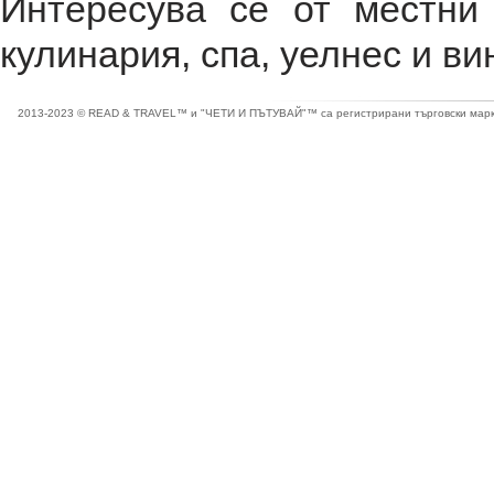
Интересува се от местни
кулинария, спа, уелнес и ви
2013-2023 © READ & TRAVEL™ и "ЧЕТИ И ПЪТУВАЙ"™ са регистрирани търговски марки 