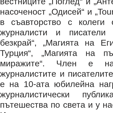
вестниците „Поглед“ и „Ант
насоченост „Одисей“ и „Tour
в съавторство с колеги 
журналисти и писатели 
безкрай“, „Магията на Ег
Турция“, „Магията на п
миражите“. Член е н
журналистите и писателит
е на 10-ата юбилейна на
журналистически публи
пътешества по света и у на