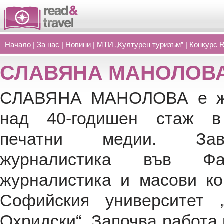
Начало
|
За нас
|
Новини
|
МТИ „Културен туризъм”
|
Конкурс 
СЛАВЯНА МАНОЛОВ
СЛАВЯНА МАНОЛОВА е жу
над 40-годишен стаж в 
печатни медии. За
журналистика във Фа
журналистика и масови ко
Софийския университет 
Охридски“. Започва работа 