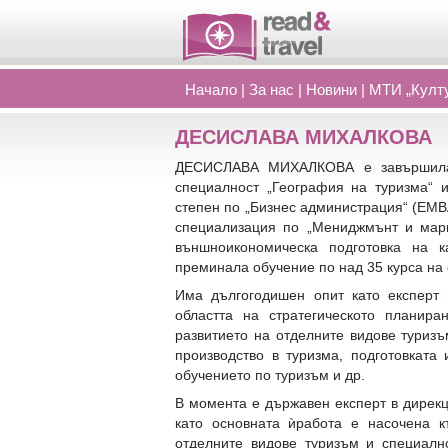
Начало
|
За нас
|
Новини
|
МТИ „Култу
ДЕСИСЛАВА МИХАЛКОВА
ДЕСИСЛАВА МИХАЛКОВА е завършила 
специалност „География на туризма“ и
степен по „Бизнес администрация“ (EMB
специализация по „Мениджмънт и марк
външноикономическа подготовка на 
преминала обучение по над 35 курса на 
Има дългогодишен опит като експерт
областта на стратегическото планира
развитието на отделните видове туризъ
производство в туризма, подготовката
обучението по туризъм и др.
В момента е държавен експерт в дирекц
като основната ѝработа е насочена к
отделните видове туризъм и специалн