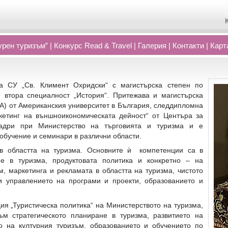
рен туризъм”
|
Конкурс Read
&
Travel
|
Галерия
|
Контакти
|
Карт
СУ „Св. Климент Охридски“ с магистърска степен по
 втора специалност „История“. Притежава и магистърска
A) от Американския университет в България, следдипломна
етинг на външноикономическата дейност“ от Центъра за
кадри при Министерство на търговията и туризма и е
обучение и семинари в различни области.
 в областта на туризма. Основните ѝ компетенции са в
не в туризма, продуктовата политика и конкретно – на
м, маркетинга и рекламата в областта на туризма, чистото
 и управлението на програми и проекти, образованието и
ия „Туристическа политика“ на Министерството на туризма,
ъм стратегическото планиране в туризма, развитието на
о на културния туризъм, образованието и обучението по