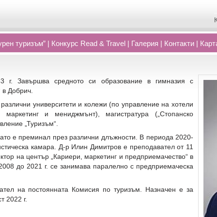
рен туризъм”
|
Конкурс Read
&
Travel
|
Галерия
|
Контакти
|
Карт
3 г. Завършва средното си образование в гимназия с
 в Добрич.
 различни университети и колежи (по управление на хотели
, маркетинг и мениджмънт), магистратура („Стопанско
авление „Туризъм“.
 като е преминал през различни длъжности. В периода 2020-
истическа камара. Д-р Илин Димитров е преподавател от 11
ктор на център „Кариери, маркетинг и предприемачество“ в
2008 до 2021 г. се занимава паралелно с предприемаческа
ател на постоянната Комисия по туризъм. Назначен е за
т 2022 г.