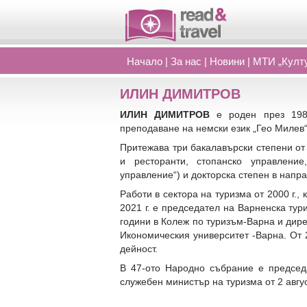
Начало
|
За нас
|
Новини
|
МТИ „Култу
ИЛИН ДИМИТРОВ
ИЛИН ДИМИТРОВ
е роден през 198
преподаване на немски език „Гео Милев“
Притежава три бакалавърски степени от
и ресторанти, стопанско управление
управление“) и докторска степен в напр
Работи в сектора на туризма от 2000 г.,
2021 г. е председател на Варненска тур
години в Колеж по туризъм-Варна и дире
Икономическия университет -Варна. От 
дейност.
В 47-ото Народно събрание е председ
служебен министър на туризма от 2 авгус