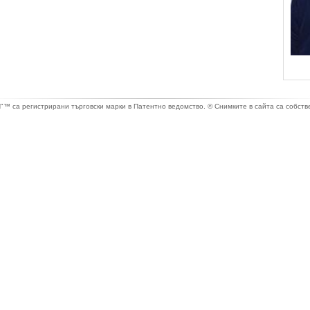
са регистрирани търговски марки в Патентно ведомство. © Снимките в сайта са собстве